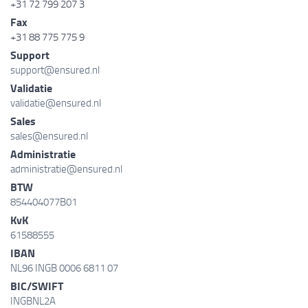
+31 72 799 207 3
Fax
+31 88 775 775 9
Support
support@ensured.nl
Validatie
validatie@ensured.nl
Sales
sales@ensured.nl
Administratie
administratie@ensured.nl
BTW
854404077B01
KvK
61588555
IBAN
NL96 INGB 0006 6811 07
BIC/SWIFT
INGBNL2A